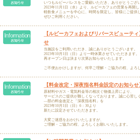
いつもルビーパレスをご愛顧いただき、ありがとうござ
2023年11月1日（水）より、ルビーカフェの営業を再開
軽飲食メニューを中心に、時間を限定し、皆様にご提供
ぜひご利用ください。
【ルビーカフェおよびリバースビューティ
せ
当施設をご利用いただき、誠にありがとうございます。
2023年10月1日（日）より一時休業させていただきます。
再オープン日は決まり次第お知らせいたします。
ご不便おかけしますが、何卒ご理解・ご協力の程、よろ
【料金改定・深夜指名料金設定のお知らせ
原材料やガス・電気料金等の相次ぐ物価上昇により、
サービスのご提供が難しくなっております。誠に心苦し
―部の料金改定と「深夜指名料」を
2023年10月1日（日）6：30より
新たに設定させていただきます。
大変ご迷惑をおかけいたしますが、
ご理解・ご協力の程、よろしくお願いいたします。