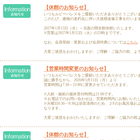
【休館のお知らせ】
いつもルビーパレスをご愛顧いただきありがとうござい
このたび、建物の老朽化に伴い大規模改修工事を行いま
2027年1月13日（水）～当面の間全館休館いたします。
※営業は2027年1月12日（火）の23時までです。
なお、会員登録・更新および会員特典については
こちら
大変ご迷惑をおかけしますが、ご理解・ご協力の程、よ
【営業時間変更のお知らせ】
いつもルビーパレスをご愛顧いただきありがとうござい
誠に勝手ながら、2026年5月11日（月）より
営業時間は7:30～23:00に変更させていただきます。
※入館・施術の最終受付時間は21:00です。
※お電話でのお問い合わせは、営業時間内にお願いいた
※火曜日6:30～9:30は浴室清掃のため、２Fのお風呂場
なります。
大変ご迷惑をおかけいたしますが、ご理解・ご協力の程
【休館のお知らせ】