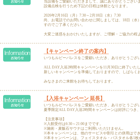
当設備をご愛顧いただきまして、誠にありがとうござい
設備点検を行うため下記の日程は休館となります。
2026年2月16日（月）7:30～2月18日（水）7:30
尚、お電話でのお問い合わせに関しましては、18日（水）
すのでご了承ください。
大変ご迷惑をおかけいたしますが、ご理解・ご協力の程
【キャンペーン終了の案内】
いつもルビーパレスをご愛顧いただき、ありがとうござ
ALL DAY入浴2時間キャンペーンを11月30日に終了いた
新しいキャンペーンを準備しておりますので、しばらく
みなさまのご来館をお待ちしております。
【入浴キャンペーン 延長】
いつもルビーパレスをご愛顧いただき、ありがとうござ
夏季限定ALL DAY入浴2時間キャンペーンは好評につき
【注意事項】
※入館受付は6:30～21:00までです。
※施術・麦飯石サウナはご利用いただけません。
※本キャンペーンは、他のサービスや割引との併用はで
※本キャンペーンは、フェイスタオル・バスタオル各1枚