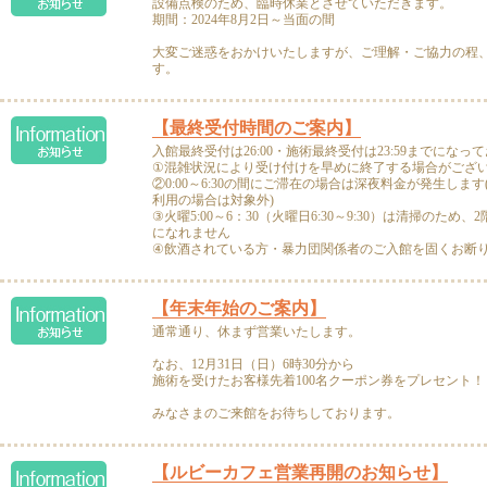
設備点検のため、臨時休業とさせていただきます。
期間：2024年8月2日～当面の間
大変ご迷惑をおかけいたしますが、ご理解・ご協力の程
す。
【最終受付時間のご案内】
入館最終受付は26:00・施術最終受付は23:59までになっ
①混雑状況により受け付けを早めに終了する場合がござ
②0:00～6:30の間にご滞在の場合は深夜料金が発生しま
利用の場合は対象外)
③火曜5:00～6：30（火曜日6:30～9:30）は清掃のた
になれません
④飲酒されている方・暴力団関係者のご入館を固くお断
【年末年始のご案内】
通常通り、休まず営業いたします。
なお、12月31日（日）6時30分から
施術を受けたお客様先着100名クーポン券をプレセント！
みなさまのご来館をお待ちしております。
【ルビーカフェ営業再開のお知らせ】