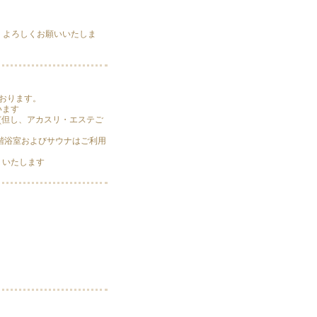
、よろしくお願いいたしま
ております。
います
す(但し、アカスリ・エステご
め、2階浴室およびサウナはご利用
りいたします